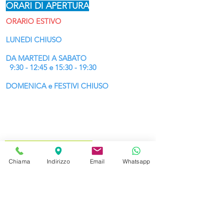
ORARI DI APERTURA
ORARIO ESTIVO
LUNEDI
CHIUSO
DA MARTEDI A SABATO
9:30 - 12:45 e 15:30 - 19:30
DOMENICA e FESTIVI
CHIUSO
CONSEGNIAMO
e SPEDIAMO IN TUTTA EUROPA
INDIRIZZO e CONTATTI
Piazza Marconi 1,
Chiama
Indirizzo
Email
Whatsapp
(dal centro,
inizio di Borgo Pieve)
31033 Castelfranco Veneto
Tel. Negozio
0423492743