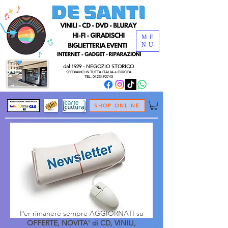
ME
NU
dal 1929 - NEGOZIO
STORICO
SPEDIAMO
IN TUTTA ITALIA e
EUROPA
TEL.
0423492743
SHOP ONLINE
Per rimanere sempre AGGIORNATI
su
OFFERTE, NOVITA' di CD, VINILI,