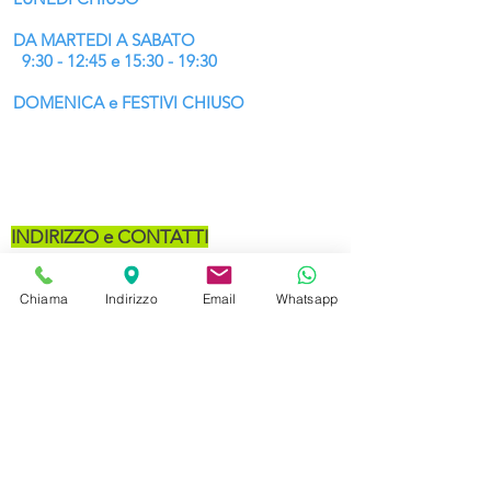
DA MARTEDI A SABATO
9:30 - 12:45 e 15:30 - 19:30
DOMENICA e FESTIVI
CHIUSO
CONSEGNIAMO
e SPEDIAMO IN TUTTA EUROPA
INDIRIZZO e CONTATTI
Piazza Marconi 1,
(dal centro,
Chiama
Indirizzo
Email
Whatsapp
inizio di Borgo Pieve)
31033 Castelfranco Veneto
Tel. Negozio
0423492743
desantisnc@gmail.com
P.Iva
00322260266